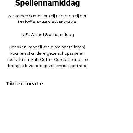
Spellennamiddag
We komen samen om bij te praten bij een
tas koffie en een lekker koekje.
NIEUW: met Spelnamiddag
Schaken (mogelijkheid om het te leren),
kaarten of andere gezelschapsspelen
zoals Rummikub, Catan, Carcassonne,… of
breng je favoriete gezelschapsspel mee.
Tijd en locatie
17 aug 2023, 14:00 – 17:00
Vilvoorde, Frans Geldersstraat 21, 1800
Vilvoorde, België