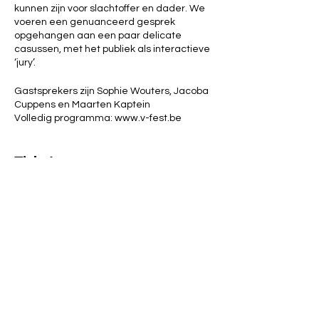
kunnen zijn voor slachtoffer en dader. We
voeren een genuanceerd gesprek
opgehangen aan een paar delicate
casussen, met het publiek als interactieve
‘jury’.
Gastsprekers zijn Sophie Wouters, Jacoba
Cuppens en Maarten Kaptein
Volledig programma: www.v-fest.be
Tickets
Verkoop geëindigd op
Soort ticket
V-fest: over de grens
Prijs
€ 5,00