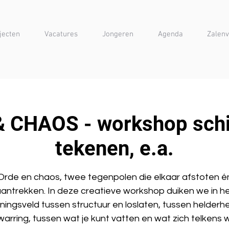
jecten
Vacatures
Jongeren
Agenda
Zalenv
 CHAOS - workshop schi
tekenen, e.a.
Orde en chaos, twee tegenpolen die elkaar afstoten é
antrekken. In deze creatieve workshop duiken we in h
ingsveld tussen structuur en loslaten, tussen helderh
warring, tussen wat je kunt vatten en wat zich telkens 