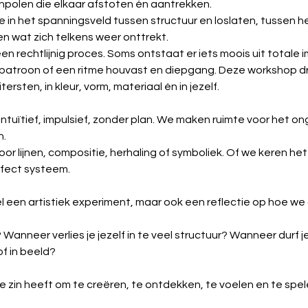
npolen die elkaar afstoten én aantrekken. 
 in het spanningsveld tussen structuur en loslaten, tussen he
n wat zich telkens weer onttrekt. 
en rechtlijnig proces. Soms ontstaat er iets moois uit totale i
 patroon of een ritme houvast en diepgang. Deze workshop d
rsten, in kleur, vorm, materiaal én in jezelf. 
intuïtief, impulsief, zonder plan. We maken ruimte voor het o
. 
or lijnen, compositie, herhaling of symboliek. Of we keren het
fect systeem. 
l een artistiek experiment, maar ook een reflectie op hoe w
 
Wanneer verlies je jezelf in te veel structuur? Wanneer durf je
of in beeld? 
e zin heeft om te creëren, te ontdekken, te voelen en te spelen