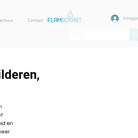
Inlogg
erhuur
Contact
lderen,
n
et
eid en
weer