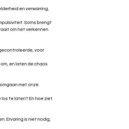
lderheid en verwarring, 
mpulsiviteit. Soms brengt 
raait om het verkennen 
ngecontroleerde, voor 
 om, en laten de chaos 
e omgaan met onze 
 los te laten? En hoe ziet 
. Ervaring is niet nodig, 