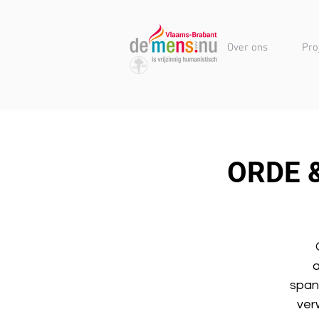
Over ons
Pro
ORDE &
a
spann
ver