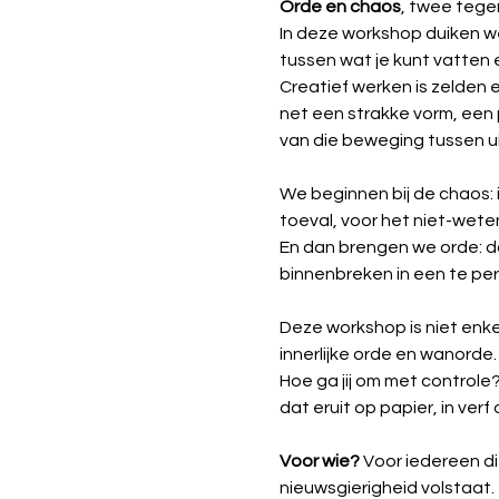
Orde en chaos
, twee tege
In deze workshop duiken we
tussen wat je kunt vatten e
Creatief werken is zelden e
net een strakke vorm, een
van die beweging tussen uite
We beginnen bij de chaos: 
toeval, voor het niet-weten
En dan brengen we orde: do
binnenbreken in een te per
Deze workshop is niet enke
innerlijke orde en wanorde.
Hoe ga jij om met controle? 
dat eruit op papier, in verf 
Voor wie?
 Voor iedereen di
nieuwsgierigheid volstaat. 