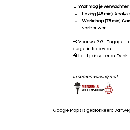
📖 
Wat mag je verwachten
Lezing (45 min)
: Analys
Workshop (75 min)
: Sa
vertrouwen.
🎯 Voor wie? Geëngageerde
burgerinitiatieven.
🧠 Laat je inspireren. De
In samenwerking met 
Google Maps is geblokkeerd vanwege 