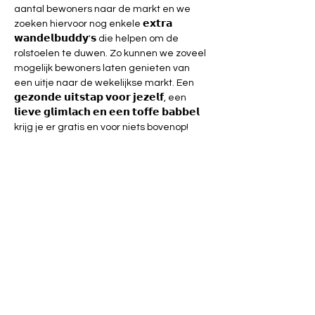
aantal bewoners naar de markt en we 
zoeken hiervoor nog enkele 𝗲𝘅𝘁𝗿𝗮 
𝘄𝗮𝗻𝗱𝗲𝗹𝗯𝘂𝗱𝗱𝘆'𝘀 die helpen om de 
rolstoelen te duwen. Zo kunnen we zoveel 
mogelijk bewoners laten genieten van 
een uitje naar de wekelijkse markt. Een 
𝗴𝗲𝘇𝗼𝗻𝗱𝗲 𝘂𝗶𝘁𝘀𝘁𝗮𝗽 𝘃𝗼𝗼𝗿 𝗷𝗲𝘇𝗲𝗹𝗳, een 
𝗹𝗶𝗲𝘃𝗲 𝗴𝗹𝗶𝗺𝗹𝗮𝗰𝗵 𝗲𝗻 𝗲𝗲𝗻 𝘁𝗼𝗳𝗳𝗲 𝗯𝗮𝗯𝗯𝗲𝗹 
krijg je er gratis en voor niets bovenop! 
𝗪𝗮𝗻𝗻𝗲𝗲𝗿? 28 augustus, 25 september, 
23 oktober
𝗔𝗳𝘀𝗽𝗿𝗮𝗮𝗸: 10u aan WZC De Maretak - 
Ziekenhuislaan 10, Halle  
𝗧𝗲𝗿𝘂𝗴: tegen 12u30 zijn we zeker terug 
aan het WZC. 
𝗜𝗻𝘀𝗰𝗵𝗿𝗶𝗷𝘃𝗲𝗻 𝘃𝗲𝗿𝗽𝗹𝗶𝗰𝗵𝘁 - laat ons om 
praktische redenen ten laatste twee 
dagen op voorhand weten of je meegaat
 T 02 383 10 50 of via E 
halle@demens.nu