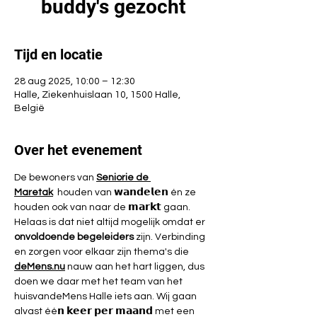
buddy's gezocht
Tijd en locatie
28 aug 2025, 10:00 – 12:30
Halle, Ziekenhuislaan 10, 1500 Halle,
België
Over het evenement
De bewoners van 
Seniorie de 
Maretak
  houden van 𝘄𝗮𝗻𝗱𝗲𝗹𝗲𝗻 én ze 
houden ook van naar de 𝗺𝗮𝗿𝗸𝘁 gaan. 
Helaas is dat niet altijd mogelijk omdat er 
onvoldoende begeleiders
 zijn. Verbinding 
en zorgen voor elkaar zijn thema's die 
deMens.nu
 nauw aan het hart liggen, dus 
doen we daar met het team van het 
huisvandeMens Halle iets aan. Wij gaan 
alvast éé𝗻 𝗸𝗲𝗲𝗿 𝗽𝗲𝗿 𝗺𝗮𝗮𝗻𝗱 met een 