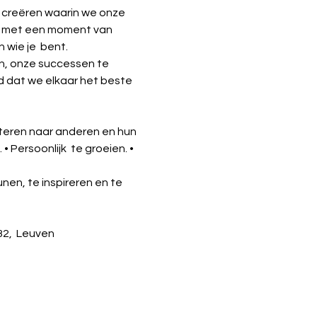
 creëren waarin we onze 
ns met een moment van 
n wie je  bent.
en, onze successen te 
d dat we elkaar het beste 
steren naar anderen en hun 
Persoonlijk  te groeien. • 
n, te inspireren en te 
32,  Leuven