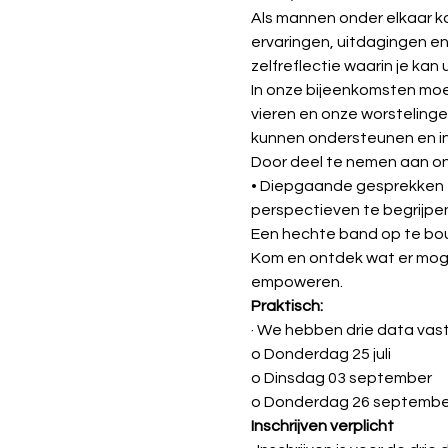
Als mannen onder elkaar k
ervaringen, uitdagingen e
zelfreflectie waarin je kan u
In onze bijeenkomsten moedi
vieren en onze worstelinge
kunnen ondersteunen en in
Door deel te nemen aan onz
• Diepgaande gesprekken te
perspectieven te begrijpen.
Een hechte band op te b
Kom en ontdek wat er moge
empoweren.
Praktisch:
· We hebben drie data vast
o Donderdag 25 juli
o Dinsdag 03 september
o Donderdag 26 septembe
Inschrijven verplicht