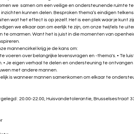
omen we  samen om een veilige en ondersteunende ruimte te
n inzichten kunnen delen. Besproken thema’s eindigen telke
iten wat het effect is op jezelf. Het is een plek waar je kunt zij
gen we elkaar aan om eerlijk te zijn, om onze twijfels te uit
n te omarmen. Want het is juist in die momenten van openhei
spireren.
e mannencirkel krijg je de kans om:
 voeren over belangrijke levensvragen en -thema's. • Te lui
 • Je eigen verhaal te delen en ondersteuning te ontvangen . • 
ouwen met andere mannen.
lijk is wanneer mannen samenkomen om elkaar te ondersteune
gelegd : 20.00-22.00, Huisvandetolerantie, Brusselsestraat 3
r