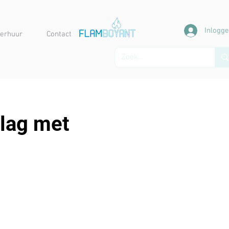
Inlogg
erhuur
Contact
slag met