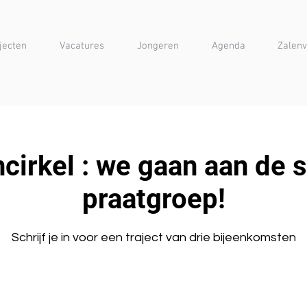
jecten
Vacatures
Jongeren
Agenda
Zalenv
irkel : we gaan aan de 
praatgroep!
Schrijf je in voor een traject van drie bijeenkomsten