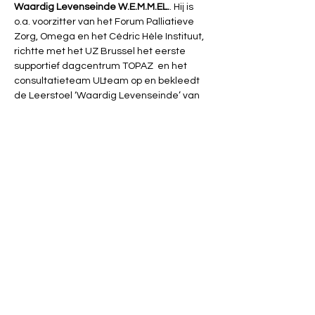
Waardig Levenseinde W.E.M.M.EL.
. Hij is 
o.a. voorzitter van het Forum Palliatieve 
Zorg, Omega en het Cédric Hèle Instituut, 
richtte met het UZ Brussel het eerste 
supportief dagcentrum TOPAZ  en het 
consultatieteam ULteam op en bekleedt 
de Leerstoel ‘Waardig Levenseinde’ van 
deMens.nu aan de VUB. Hij is oprichter van 
LEIF en covoorzitter van de Federale 
Commissie Euthanasie. Hij is auteur van 
diverse buitenlandse en binnenlandse 
wetenschappelijke artikels.
Tickets
Verkoop geëindigd op
Soort ticket
Ticket Waardig Levenseinde