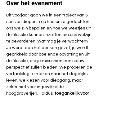
Over het evenement
Dit voorjaar gaan we in een traject van 6 
sessies dieper in op hoe onze gedachten 
ons welzijn bepalen en hoe we weetjes uit 
de filosofie kunnen inzetten om ons welzijn 
te bevorderen. Wat mag je verwachten? 
Je wordt aan het denken gezet, je wordt 
geprikkeld door boeiende opvattingen uit 
de filosofie, die je misschien een nieuw 
perspectief zullen bieden. We proberen de 
vertaalslag te maken naar het dagelijks 
leven, we kiezen voor diepgang, maar 
zeker niet voor ingewikkelde 
hoogdraverijen… aldus: 
toegankelijk voor 
iedereen
.
Sessie 5: 
Omgaan met anderen: Van 
cynische levenskunst en het belang van 
vriendschap
De mens is een 'gemeenschapsdier', 
aldus Aristoteles. Omgaan met anderen 