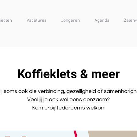
jecten
Vacatures
Jongeren
Agenda
Zalenv
Koffieklets & meer
jij soms ook die verbinding, gezelligheid of samenhorig
Voel jij je ook wel eens eenzaam?
Kom erbij! Iedereen is welkom