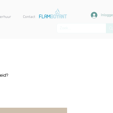
Inlogg
erhuur
Contact
heid?