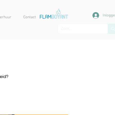
Inlogg
erhuur
Contact
heid?