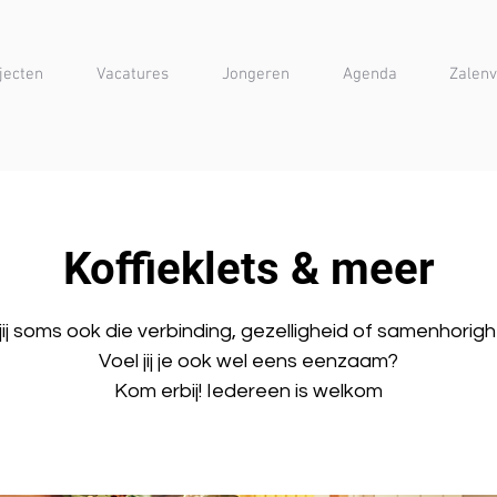
jecten
Vacatures
Jongeren
Agenda
Zalenv
Koffieklets & meer
jij soms ook die verbinding, gezelligheid of samenhorig
Voel jij je ook wel eens eenzaam?
Kom erbij! Iedereen is welkom