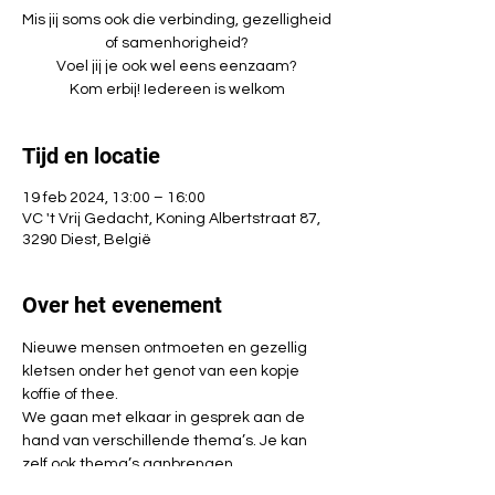
Mis jij soms ook die verbinding, gezelligheid
of samenhorigheid?
Voel jij je ook wel eens eenzaam?
Kom erbij! Iedereen is welkom
Tijd en locatie
19 feb 2024, 13:00 – 16:00
VC 't Vrij Gedacht, Koning Albertstraat 87,
3290 Diest, België
Over het evenement
Nieuwe mensen ontmoeten en gezellig 
kletsen onder het genot van een kopje 
koffie of thee.
We gaan met elkaar in gesprek aan de 
hand van verschillende thema’s. Je kan 
zelf ook thema’s aanbrengen.
Geen verplichtingen, kom gewoon langs 