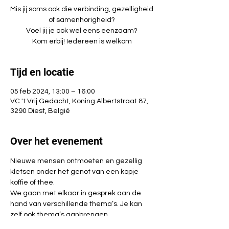
Mis jij soms ook die verbinding, gezelligheid
of samenhorigheid?
Voel jij je ook wel eens eenzaam?
Kom erbij! Iedereen is welkom
Tijd en locatie
05 feb 2024, 13:00 – 16:00
VC 't Vrij Gedacht, Koning Albertstraat 87,
3290 Diest, België
Over het evenement
Nieuwe mensen ontmoeten en gezellig 
kletsen onder het genot van een kopje 
koffie of thee.
We gaan met elkaar in gesprek aan de 
hand van verschillende thema’s. Je kan 
zelf ook thema’s aanbrengen.
Geen verplichtingen, kom gewoon langs 