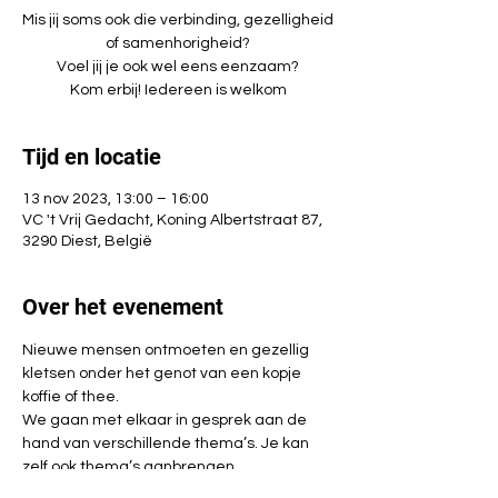
Mis jij soms ook die verbinding, gezelligheid
of samenhorigheid?
Voel jij je ook wel eens eenzaam?
Kom erbij! Iedereen is welkom
Tijd en locatie
13 nov 2023, 13:00 – 16:00
VC 't Vrij Gedacht, Koning Albertstraat 87,
3290 Diest, België
Over het evenement
Nieuwe mensen ontmoeten en gezellig 
kletsen onder het genot van een kopje 
koffie of thee.
We gaan met elkaar in gesprek aan de 
hand van verschillende thema’s. Je kan 
zelf ook thema’s aanbrengen.
Geen verplichtingen, kom gewoon langs 