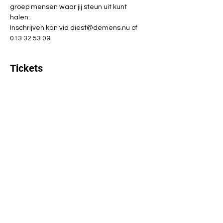
groep mensen waar jij steun uit kunt 
halen. 
Inschrijven kan via diest@demens.nu of 
013 32 53 09.
Tickets
Verkoop geëindigd op
Soort ticket
deelname
Prijs
€ 0,00