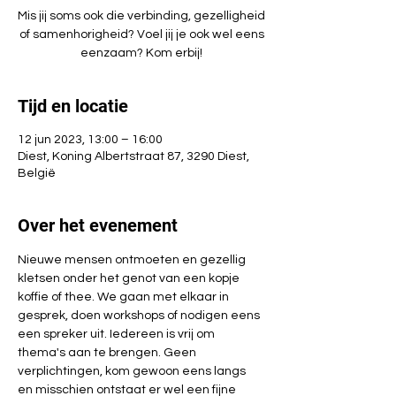
Mis jij soms ook die verbinding, gezelligheid
of samenhorigheid? Voel jij je ook wel eens
eenzaam? Kom erbij!
Tijd en locatie
12 jun 2023, 13:00 – 16:00
Diest, Koning Albertstraat 87, 3290 Diest,
België
Over het evenement
Nieuwe mensen ontmoeten en gezellig 
kletsen onder het genot van een kopje 
koffie of thee. We gaan met elkaar in 
gesprek, doen workshops of nodigen eens 
een spreker uit. Iedereen is vrij om 
thema's aan te brengen. Geen 
verplichtingen, kom gewoon eens langs 
en misschien ontstaat er wel een fijne 