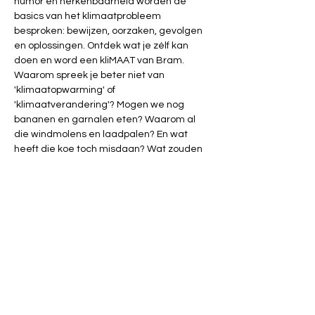
humor en herkenbaarheid worden de 
basics van het klimaatprobleem 
besproken: bewijzen, oorzaken, gevolgen 
en oplossingen. Ontdek wat je zélf kan 
doen en word een kliMAAT van Bram.
Waarom spreek je beter niet van 
'klimaatopwarming' of 
'klimaatverandering'? Mogen we nog 
bananen en garnalen eten? Waarom al 
die windmolens en laadpalen? En wat 
heeft die koe toch misdaan? Wat zouden 
we in de toekomst anders moeten doen? 
Op dat soort van vragen krijg je een 
voorzet tot antwoord.
Een organisatie van huisvandeMens Diest, 
HV/Diestse Vrijzinnigen en Vrijzinnig Punt 
Hasselt
Deelnameprijs € 10 - info voor 
overschrijving volgt!
Deuren: 19.30 uur
Lezing:   20.00 tot 21.45 uur (zonder pauze)
Nadien gelegenheid tot napraten