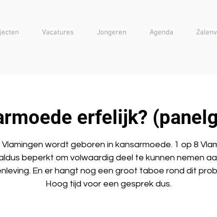
jecten
Vacatures
Jongeren
Agenda
Zalenv
armoede erfelijk? (panel
8 Vlamingen wordt geboren in kansarmoede. 1 op 8 Vla
aldus beperkt om volwaardig deel te kunnen nemen a
leving. En er hangt nog een groot taboe rond dit pro
Hoog tijd voor een gesprek dus.