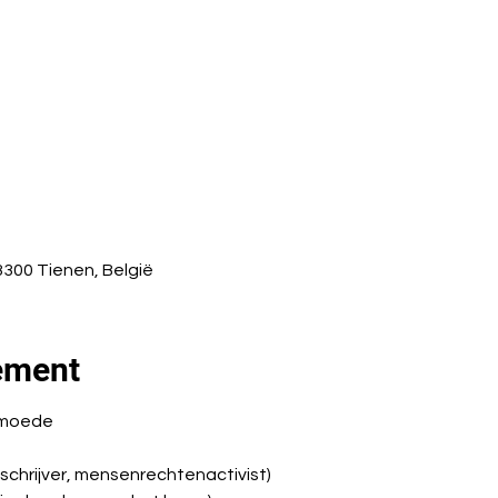
 3300 Tienen, België
ement
rmoede
t, schrijver, mensenrechtenactivist)