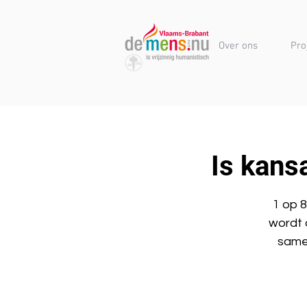
Over ons
Pro
Is kans
1 op 
wordt 
samen