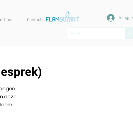
Inlogg
erhuur
Contact
gesprek)
mingen
an deze
bleem.