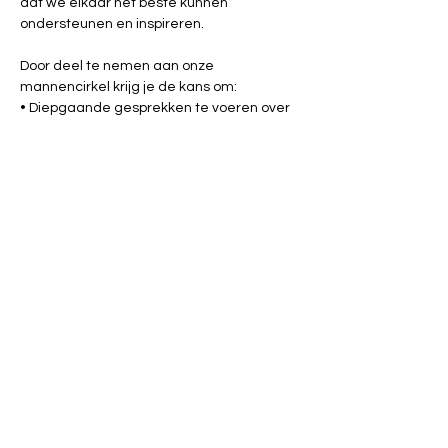
dat we elkaar het beste kunnen 
ondersteunen en inspireren.
Door deel te nemen aan onze 
mannencirkel krijg je de kans om:
• Diepgaande gesprekken te voeren over 
belangrijke levensvragen en -thema's. • 
Te luisteren naar anderen en hun 
perspectieven te begrijpen. • Je eigen 
verhaal te delen en ondersteuning te 
ontvangen . • Persoonlijk  te groeien. • Een 
hechte band op te bouwen met andere 
mannen.
Kom en ontdek wat er mogelijk is wanneer 
mannen samenkomen om elkaar te 
ondersteunen, te inspireren en te 
empoweren.
Heb je interesse. Laat het ons weten.
Een bijeenkomst duurt  2u   en zal 