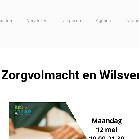
jecten
Vacatures
Jongeren
Agenda
Zalenv
 Zorgvolmacht en Wilsver