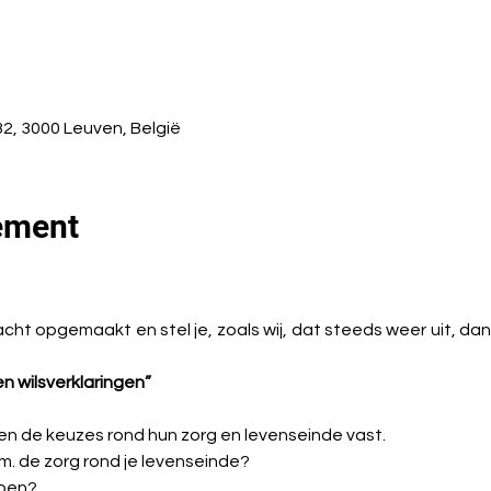
2, 3000 Leuven, België
ement
ht opgemaakt en stel je, zoals wij, dat steeds weer uit, dan 
n wilsverklaringen”
 de keuzes rond hun zorg en levenseinde vast.
v.m. de zorg rond je levenseinde?
doen?