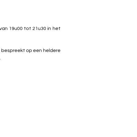
Het Huis van de Mens Leuven wil daarover een lezing organiseren op maandag 12 mei van 19u00 tot 21u30 in het 
 bespreekt op een heldere 
.