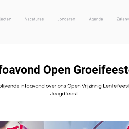
jecten
Vacatures
Jongeren
Agenda
Zalenv
foavond Open Groeifees
jblijvende infoavond over ons Open Vrijzinnig Lentefees
Jeugdfeest.