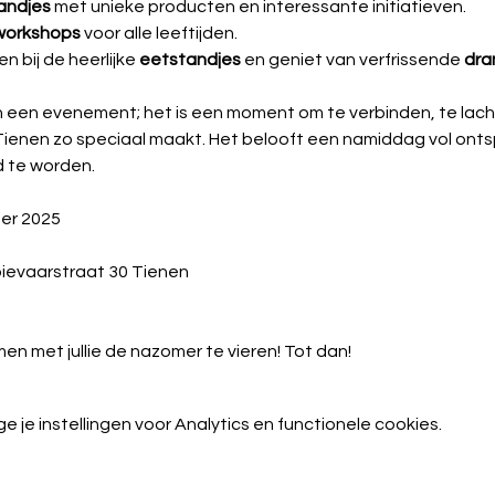
andjes
 met unieke producten en interessante initiatieven.
workshops
 voor alle leeftijden.
 bij de heerlijke 
eetstandjes
 en geniet van verfrissende 
dra
an een evenement; het is een moment om te verbinden, te lac
enen zo speciaal maakt. Het belooft een namiddag vol ontsp
 te worden.
er 2025 
ievaarstraat 30 Tienen 
en met jullie de nazomer te vieren! Tot dan!
je instellingen voor Analytics en functionele cookies.