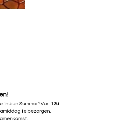
en!
 'Indian Summer'! Van 
12u 
 namiddag te bezorgen. 
 samenkomst.