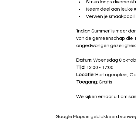
Struin langs diverse 
st
Neem deel aan leuke 
Verwen je smaakpapillen
'Indian Summer' is meer d
van de gemeenschap die Ti
ongedwongen gezelligheid
Datum:
 Woensdag 8 oktob
Tijd:
 12:00 - 17:00 
Locatie:
 Hertogenplein, Oo
Toegang:
 Gratis 
We kijken ernaar uit om sam
Google Maps is geblokkeerd vanwege 