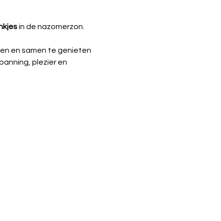
nkjes
 in de nazomerzon.
hen en samen te genieten 
anning, plezier en 