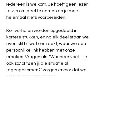
Iedereen is welkom. Je hoeft geen lezer 
te zijn om deel te nemen en je moet 
helemaal niets voorbereiden.
Kortverhalen worden opgedeeld in 
kortere stukken, en na elk deel staan we 
even stil bij wat ons raakt, waar we een 
persoonlijke link hebben met onze 
emoties. Vragen als: "Wanneer voel jij je 
ook zo," of "Ben jij die situatie al 
tegengekomen?" zorgen ervoor dat we 
met elkaar gaan praten.
We krijgen via teksten en poëzie 
makkelijker toegang tot onze emoties. We 
kunnen door de interactie ook bij thema’s 
komen die verder van ons bed zijn, maar 
waar we ons gaandeweg een beeld bij 
kunnen vormen en het dan daar samen 
over hebben.
Het Vertelsalon is een samenwerking 