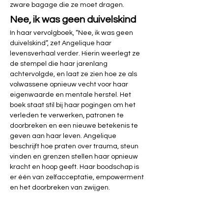
zware bagage die ze moet dragen.
Nee, ik was geen duivelskind
In haar vervolgboek, “Nee, ik was geen 
duivelskind”, zet Angelique haar 
levensverhaal verder. Hierin weerlegt ze 
de stempel die haar jarenlang 
achtervolgde, en laat ze zien hoe ze als 
volwassene opnieuw vecht voor haar 
eigenwaarde en mentale herstel. Het 
boek staat stil bij haar pogingen om het 
verleden te verwerken, patronen te 
doorbreken en een nieuwe betekenis te 
geven aan haar leven. Angelique 
beschrijft hoe praten over trauma, steun 
vinden en grenzen stellen haar opnieuw 
kracht en hoop geeft. Haar boodschap is 
er één van zelfacceptatie, empowerment 
en het doorbreken van zwijgen.
Deze samenvattingen belichten de kern van 
Angelique’s lezingen: het taboe doorbreken 