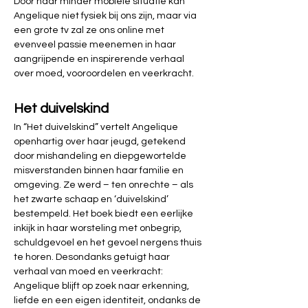
Door haar minder mobiele situatie kan 
Angelique niet fysiek bij ons zijn, maar via 
een grote tv zal ze ons online met 
evenveel passie meenemen in haar 
aangrijpende en inspirerende verhaal 
over moed, vooroordelen en veerkracht.
Het duivelskind
In “Het duivelskind” vertelt Angelique 
openhartig over haar jeugd, getekend 
door mishandeling en diepgewortelde 
misverstanden binnen haar familie en 
omgeving. Ze werd – ten onrechte – als 
het zwarte schaap en ‘duivelskind’ 
bestempeld. Het boek biedt een eerlijke 
inkijk in haar worsteling met onbegrip, 
schuldgevoel en het gevoel nergens thuis 
te horen. Desondanks getuigt haar 
verhaal van moed en veerkracht: 
Angelique blijft op zoek naar erkenning, 
liefde en een eigen identiteit, ondanks de 