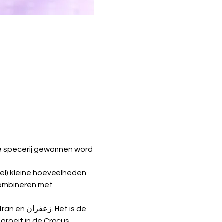
 de specerij gewonnen word 
eel) kleine hoeveelheden 
combineren met 
et is de 
groeit in de Crocus 