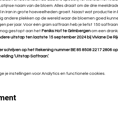
 Latijnse naam van de 
bloem
. Alles draait om de drie meeldrad
 in Iran in grote hoeveelheden groeit. Naast wat productie in
inig andere plekken op de wereld waar de bloemen goed kunne
en per jaar. Voor één gram saffraan heb je liefst 150 saffraa
 nog gestopt aan het 
Feniks Hof te Grimbergen
 om een drankj
ondere uitstap ten laatste 15 september 2024 bij
Viviane De Ri
r schrijven op het Rekening nummer BE 85 8508 2217 2806 op
lding ‘Uitstap Saffraan’.
je instellingen voor Analytics en functionele cookies.
ement