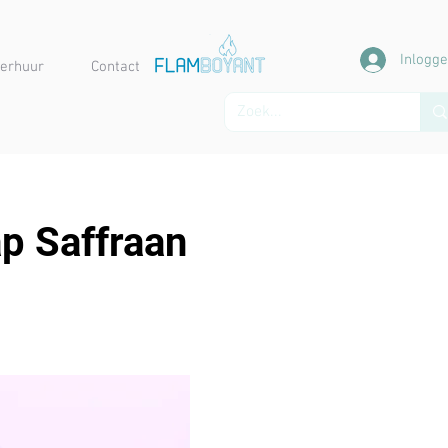
Inlogg
erhuur
Contact
ap Saffraan