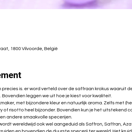
aat, 1800 Vilvoorde, België
ement
an precies is. er word verteld over de saffraan krokus waaruit
Bovendien leggen we uit hoe je kiest voor kwaliteit.
maker, met bijzondere kleur en natuurlijk aroma. Zelfs met (h
ry of risotto heel bijzonder. Bovendien kun je het uitstekend 
 en andere smaakvolle specerijen.
t wereldwijd ook wel aangeduid als Saffron, Saffran, Azafran en زعفران. H
uiden en bovendien de duurste specerij ter wereld. Het kruid 