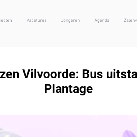
jecten
Vacatures
Jongeren
Agenda
Zalenv
zen Vilvoorde: Bus uitst
Plantage