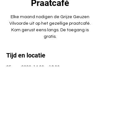
Praatcafé
Elke maand nodigen de Grijze Geuzen
Vilvoorde uit op het gezellige praatcafé.
Kom gerust eens langs. De toegang is
gratis.
Tijd en locatie
25 aug 2022, 14:00 – 16:00
VOC Vilvoorde, Frans Geldersstraat 21,
1800 Vilvoorde, België
Deel dit evenement