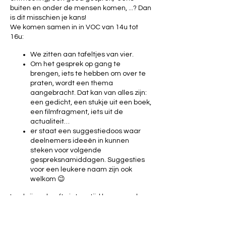
buiten en onder de mensen komen, ...? Dan
is dit misschien je kans!
We komen samen in in VOC van 14u tot
16u:
We zitten aan tafeltjes van vier.
Om het gesprek op gang te
brengen, iets te hebben om over te
praten, wordt een thema
aangebracht. Dat kan van alles zijn:
een gedicht, een stukje uit een boek,
een filmfragment, iets uit de
actualiteit…
er staat een suggestiedoos waar
deelnemers ideeën in kunnen
steken voor volgende
gespreksnamiddagen. Suggesties
voor een leukere naam zijn ook
welkom 😉
Inschrijven hoeft niet, op tijd komen wel,
zodat iedereen van bij het begin van het
gesprek mee is.
Je hoeft niet elke keer te komen en je