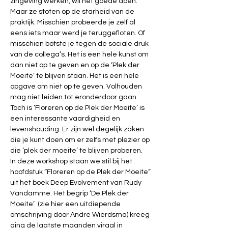
zingeving werken, wil het goede doen. 
Maar ze stoten op de starheid van de 
praktijk. Misschien probeerde je zelf al 
eens iets maar werd je teruggefloten. Of 
misschien botste je tegen de sociale druk 
van de collega’s. Het is een hele kunst om 
dan niet op te geven en op de ‘Plek der 
Moeite’ te blijven staan. Het is een hele 
opgave om niet op te geven. Volhouden 
mag niet leiden tot eronderdoor gaan. 
Toch is ‘Floreren op de Plek der Moeite’ is 
een interessante vaardigheid en 
levenshouding. Er zijn wel degelijk zaken 
die je kunt doen om er zelfs met plezier op 
die ‘plek der moeite’ te blijven proberen.
In deze workshop staan we stil bij het 
hoofdstuk 
“Floreren op de Plek der Moeite”
uit het boek Deep Evolvement van Rudy 
Vandamme. Het begrip ‘De Plek der 
Moeite’  (zie hier een 
uitdiepende 
omschrijving 
door Andre Wierdsma) kreeg 
ging de laatste maanden viraal in 