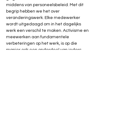
middens van personeelsbeleid. Met dit 
begrip hebben we het over 
veranderingswerk. Elke medewerker 
wordt uitgedaagd om in het dagelijks 
werk een verschil te maken. Activisme en 
meewerken aan fundamentele 
verbeteringen op het werk, is op die 
manier ook een onderdeel van ieders 
werk. Het wordt een focus op 
vergaderingen en briefings onder 
collega’s. In deze workshop werken we 
met het Vorkmodel en geven we tal van 
handvaten om op de Plek der Moeite 
binnen je werk een zinvol verschil te 
maken.
Het liefst hebben we dat je ook inschrijft 
voor de workshop 
'Idealist tegen wil en 
dank'
 met Rudy Van Damme op 9 mei. Er 
is een opbouw. Lukt dit niet, je bent 
hartelijk welkom in elke workshop 
afzonderlijk.