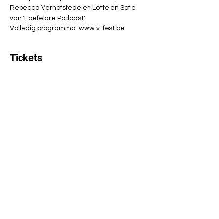
Rebecca Verhofstede en Lotte en Sofie 
van 'Foefelare Podcast'
Volledig programma: www.v-fest.be
Tickets
Verkoop geëindigd op
Soort ticket
V-fest: één pot nat
Prijs
€ 5,00
Deel dit evenement