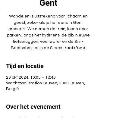
Gent
Wandelen is uitstekend voor lichaam en
geest, zeker als je het eens in Gent
probeert. We nemen de trein, lopen door
parken, langs het hvdMens, de bib, nieuwe
fietsbruggen, veel water en de Sint-
Baafsabdij tot in de Sleepstraat (9km).
Tijd en locatie
20 okt 2024, 10:05 – 18:40
Wachtzaal station Leuven, 3000 Leuven,
België
Over het evenement
Een optie is om daar een Turkse pizza te 
nuttigen. Langs het Gravensteen en de 
leien terug naar het station (4km). We 