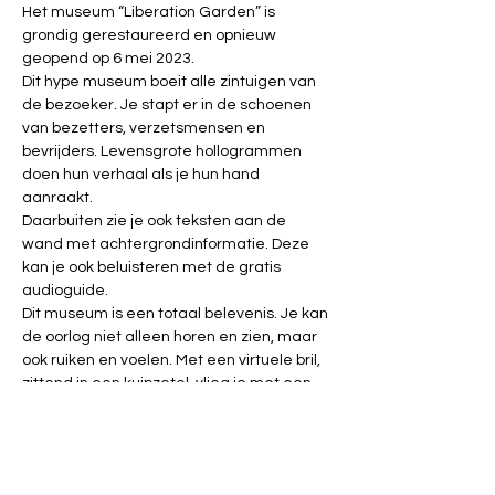
Het museum “Liberation Garden” is 
grondig gerestaureerd en opnieuw 
geopend op 6 mei 2023.
Dit hype museum boeit alle zintuigen van 
de bezoeker. Je stapt er in de schoenen 
van bezetters, verzetsmensen en 
bevrijders. Levensgrote hollogrammen 
doen hun verhaal als je hun hand 
aanraakt.
Daarbuiten zie je ook teksten aan de 
wand met achtergrondinformatie. Deze 
kan je ook beluisteren met de gratis 
audioguide.
Dit museum is een totaal belevenis. Je kan 
de oorlog niet alleen horen en zien, maar 
ook ruiken en voelen. Met een virtuele bril, 
zittend in een kuipzetel, vlieg je met een 
Spitfire naar het hart van Nasi-Duitsland. 
Je vliegt over de Rijn en probeert het 
afweergeschut te ontwijken. Je kan rusten 
op de bedden van de krijgsgevangenen. 