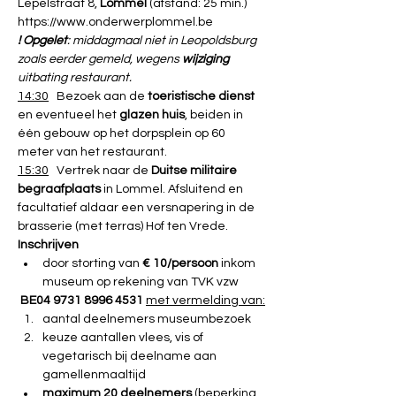
Lepelstraat 8, 
Lommel
 (afstand: 25 min.) 
https://www.onderwerplommel.be
! Opgelet
: middagmaal niet in Leopoldsburg 
zoals eerder gemeld, wegens 
wijziging 
uitbating restaurant.
14:30
   Bezoek aan de 
toeristische dienst
en eventueel het 
glazen huis
, beiden in 
één gebouw op het dorpsplein op 60 
meter van het restaurant.
15:30
   Vertrek naar de
 Duitse militaire 
begraafplaats
 in Lommel. Afsluitend en 
facultatief aldaar een versnapering in de 
brasserie (met terras) Hof ten Vrede.
Inschrijven
door storting van 
€ 10/persoon
 inkom 
museum op rekening van TVK vzw
BE04 9731 8996 4531
met vermelding van:
aantal deelnemers museumbezoek
keuze aantallen vlees, vis of 
vegetarisch bij deelname aan 
gamellenmaaltijd
maximum 20 deelnemers 
(beperking 