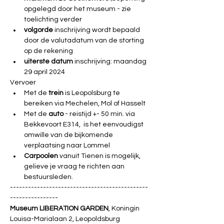
opgelegd door het museum - zie 
toelichting verder
volgorde
 inschrijving wordt bepaald 
door de valutadatum van de storting 
op de rekening
uiterste datum
 inschrijving: maandag 
29 april 2024
Vervoer
Met de
 trein
 is Leopolsburg te 
bereiken via Mechelen, Mol of Hasselt
Met de 
auto 
- reistijd +- 50 min. via 
Bekkevoort E314,  is het eenvoudigst 
omwille van de bijkomende 
verplaatsing naar Lommel
Carpoolen 
vanuit Tienen is mogelijk, 
gelieve je vraag te richten aan 
bestuursleden.
----------------------------------------------
----------------
Museum LIBERATION GARDEN
, Koningin 
Louisa-Marialaan 2, Leopoldsburg