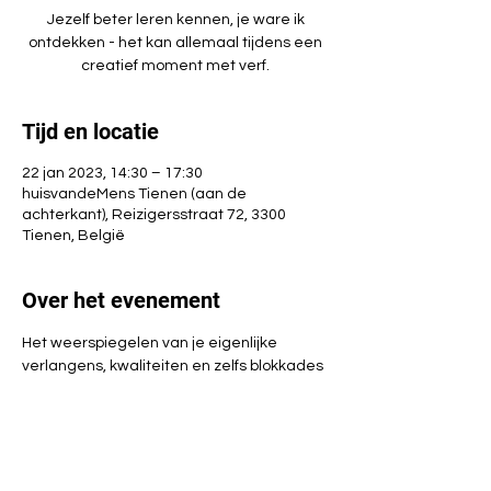
Jezelf beter leren kennen, je ware ik
ontdekken - het kan allemaal tijdens een
creatief moment met verf.
Tijd en locatie
22 jan 2023, 14:30 – 17:30
huisvandeMens Tienen (aan de
achterkant), Reizigersstraat 72, 3300
Tienen, België
Over het evenement
Het weerspiegelen van je eigenlijke 
verlangens, kwaliteiten en zelfs blokkades 
tijdens het creatief bezig zijn met verf.
Tijdens deze gezellige namiddag geldt: 
'alles mag, niets moet'. Je hoeft dus zeker 
geen talentvolle schilder te zijn of 
creativiteit in je vingers te hebben.