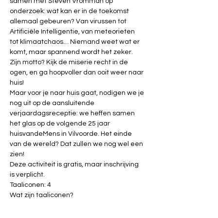
samen met Steven Vromman op 
onderzoek: wat kan er in de toekomst 
allemaal gebeuren? Van virussen tot 
Artificiële Intelligentie, van meteorieten 
tot klimaatchaos… Niemand weet wat er 
komt, maar spannend wordt het zeker. 
Zijn motto? Kijk de miserie recht in de 
ogen, en ga hoopvoller dan ooit weer naar 
huis! 
Maar voor je naar huis gaat, nodigen we je 
nog uit op de aansluitende 
verjaardagsreceptie
: we heffen samen 
het glas op de volgende 25 jaar 
huisvandeMens in Vilvoorde. Het einde 
van de wereld? Dat zullen we nog wel een 
zien!
Deze activiteit is gratis, maar inschrijving 
is verplicht.
Taaliconen: 4
Wat zijn taaliconen?