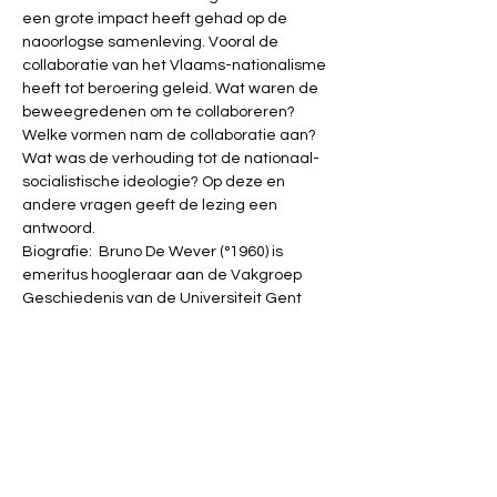
een grote impact heeft gehad op de 
naoorlogse samenleving. Vooral de 
collaboratie van het Vlaams-nationalisme 
heeft tot beroering geleid. Wat waren de 
beweegredenen om te collaboreren? 
Welke vormen nam de collaboratie aan? 
Wat was de verhouding tot de nationaal-
socialistische ideologie? Op deze en 
andere vragen geeft de lezing een 
antwoord.
Biografie:  Bruno De Wever (°1960) is 
emeritus hoogleraar aan de Vakgroep 
Geschiedenis van de Universiteit Gent 
waar hij hedendaagse geschiedenis en 
publieksgeschiedenis doceerde. Hij 
publiceert over de Belgische 
geschiedenis van de Twintigste Eeuw, in 
het bijzonder over het Vlaams-
nationalisme en de Tweede 
Wereldoorlog. Zijn boek over het Vlaams 
Nationaal Verbond, de extreemrechtse 