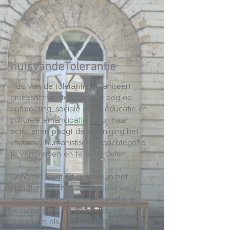
huisvandeTolerantie
Huis van de tolerantie organiseert
groepsactiviteiten met het oog op
ontmoeting, sociale actie, educatie en
culturele emancipatie. Door haar
activiteiten poogt de vereniging het
vrijzinnig humanistisch gedachtegoed
te verspreiden en te bevorderen.
Concreet krijgt dit gestalte in het
opzetten van het secretariaat waar
men terecht kan voor informatie en
documentatie en dit zowel voor
individuen als groepen en verenigingen