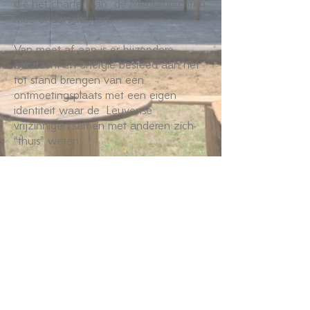
die het charter van de Mensenrechten
mee onderschrijven.
Van meet af aan is er bijzondere
aandacht en energie besteed aan het
tot stand brengen van een
ontmoetingsplaats met een eigen
identiteit waar de Leuvense
vrijzinnigen samen met anderen zich
“thuis” weten.
Wist je dat je onze zalen ook
kan huren?
Klik voor meer info