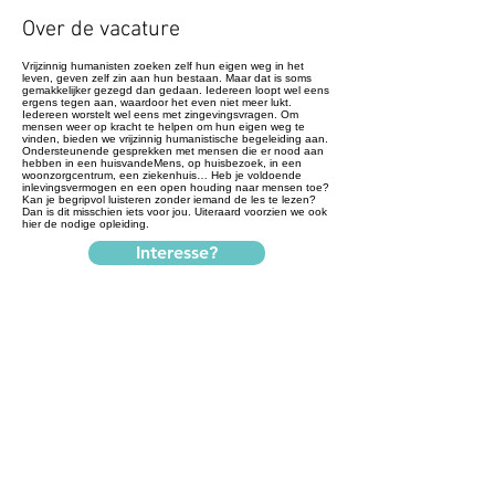
Over de vacature
Vrijzinnig humanisten zoeken zelf hun eigen weg in het
leven, geven zelf zin aan hun bestaan. Maar dat is soms
gemakkelijker gezegd dan gedaan. Iedereen loopt wel eens
ergens tegen aan, waardoor het even niet meer lukt.
Iedereen worstelt wel eens met zingevingsvragen. Om
mensen weer op kracht te helpen om hun eigen weg te
vinden, bieden we vrijzinnig humanistische begeleiding aan.
Ondersteunende gesprekken met mensen die er nood aan
hebben in een huisvandeMens, op huisbezoek, in een
woonzorgcentrum, een ziekenhuis… Heb je voldoende
inlevingsvermogen en een open houding naar mensen toe?
Kan je begripvol luisteren zonder iemand de les te lezen?
Dan is dit misschien iets voor jou. Uiteraard voorzien we ook
hier de nodige opleiding.
Interesse?