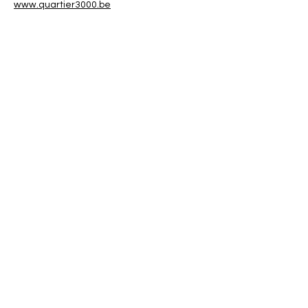
www.quartier3000.be
Tickets
Uitverkocht
Soort ticket
Workshop Verdriet bewegen
Meer info
Prijs
€ 5,00
Dit evenement is uitverkocht