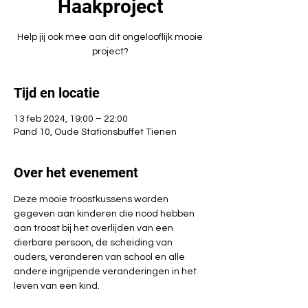
Haakproject
Help jij ook mee aan dit ongelooflijk mooie
project?
Tijd en locatie
13 feb 2024, 19:00 – 22:00
Pand 10, Oude Stationsbuffet Tienen
Over het evenement
Deze mooie troostkussens worden 
gegeven aan kinderen die nood hebben 
aan troost bij het overlijden van een 
dierbare persoon, de scheiding van 
ouders, veranderen van school en alle 
andere ingrijpende veranderingen in het 
leven van een kind.
Kom jij mee een zachte steun in moeilijke 