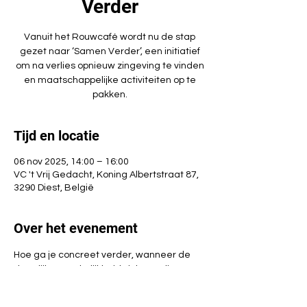
Verder
Vanuit het Rouwcafé wordt nu de stap
gezet naar ‘Samen Verder’, een initiatief
om na verlies opnieuw zingeving te vinden
en maatschappelijke activiteiten op te
pakken.
Tijd en locatie
06 nov 2025, 14:00 – 16:00
VC 't Vrij Gedacht, Koning Albertstraat 87,
3290 Diest, België
Over het evenement
Hoe ga je concreet verder, wanneer de 
dagelijkse werkelijkheid zich aandient na 
een verlies? Deze verderzetting van het 
Rouwcafé biedt een plek om te delen en 