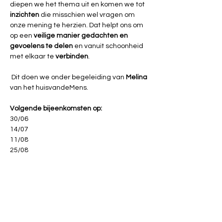
diepen we het thema uit en komen we tot 
inzichten 
die misschien wel vragen om 
onze mening te herzien. Dat helpt ons om 
op een 
veilige manier
gedachten en 
gevoelens te delen
 en vanuit schoonheid 
met elkaar te 
verbinden
. 
 Dit doen we onder begeleiding van 
Melina 
van het huisvandeMens.
Volgende bijeenkomsten op:
30/06
14/07
11/08
25/08
Gratis.
Inschrijven 
verplicht via: 
halle@demens.nu
 of 02 383 10 50