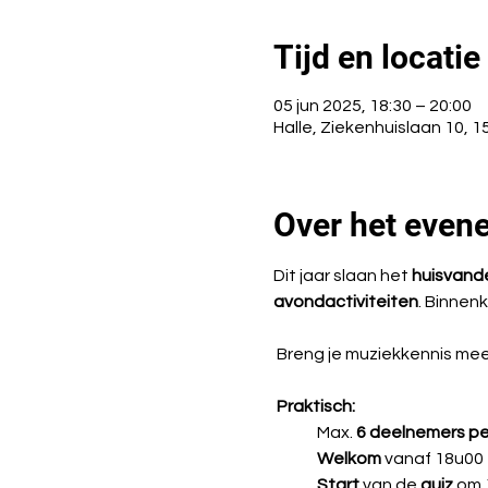
Tijd en locatie
05 jun 2025, 18:30 – 20:00
Halle, Ziekenhuislaan 10, 15
Over het even
Dit jaar slaan het 
huisvand
avondactiviteiten
. Binnenk
 Breng je muziekkennis me
 Praktisch: 
	Max. 
6 deelnemers pe
Welkom 
vanaf 18u00
Start 
van de 
quiz 
om 