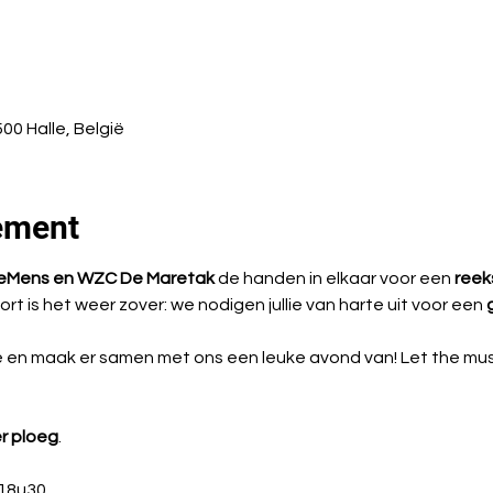
00 Halle, België
ement
eMens en WZC De Maretak
 de handen in elkaar voor een 
reek
ort is het weer zover: we nodigen jullie van harte uit voor een 
e en maak er samen met ons een leuke avond van! Let the musi
r ploeg
.
18u30