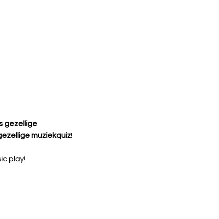
s gezellige 
gezellige muziekquiz
! 
c play! 