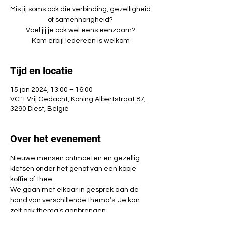
Mis jij soms ook die verbinding, gezelligheid
of samenhorigheid?
Voel jij je ook wel eens eenzaam?
Kom erbij! Iedereen is welkom
Tijd en locatie
15 jan 2024, 13:00 – 16:00
VC 't Vrij Gedacht, Koning Albertstraat 87,
3290 Diest, België
Over het evenement
Nieuwe mensen ontmoeten en gezellig 
kletsen onder het genot van een kopje 
koffie of thee.
We gaan met elkaar in gesprek aan de 
hand van verschillende thema’s. Je kan 
zelf ook thema’s aanbrengen.
Geen verplichtingen, kom gewoon langs 