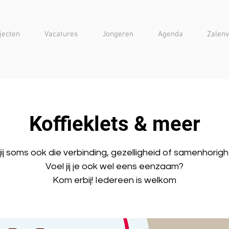
jecten
Vacatures
Jongeren
Agenda
Zalenv
Koffieklets & meer
jij soms ook die verbinding, gezelligheid of samenhorig
Voel jij je ook wel eens eenzaam?
Kom erbij! Iedereen is welkom