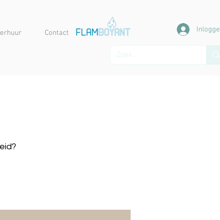
Inlogg
erhuur
Contact
heid?