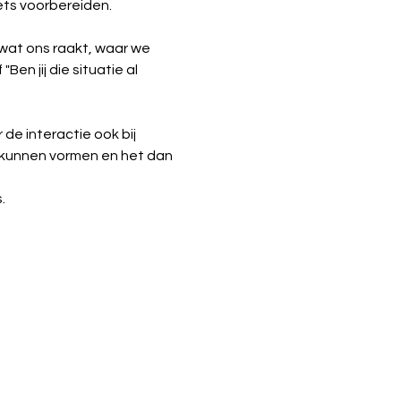
ets voorbereiden.
 wat ons raakt, waar we 
en jij die situatie al 
e interactie ook bij 
 kunnen vormen en het dan 
.