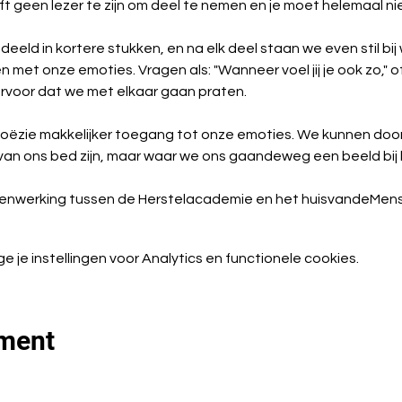
ft geen lezer te zijn om deel te nemen en je moet helemaal ni
eld in kortere stukken, en na elk deel staan we even stil bij
 met onze emoties. Vragen als: "Wanneer voel jij je ook zo," of "B
voor dat we met elkaar gaan praten.
poëzie makkelijker toegang tot onze emoties. We kunnen door d
van ons bed zijn, maar waar we ons gaandeweg een beeld bij
menwerking tussen de Herstelacademie en het huisvandeMens
je instellingen voor Analytics en functionele cookies.
ement