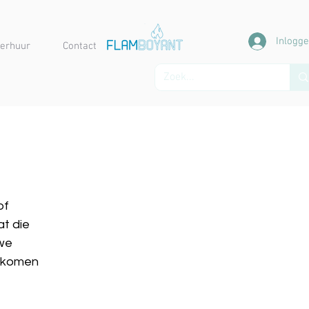
Inlogg
erhuur
Contact
of
t die
 we
n komen