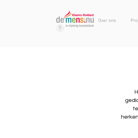
Over ons
Pro
H
gedi
te
herken