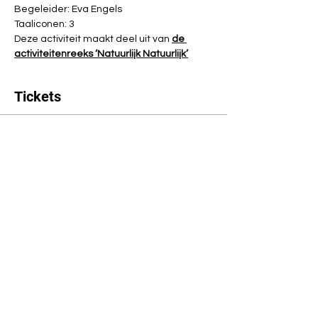
Begeleider: Eva Engels
Taaliconen: 3
Deze activiteit maakt deel uit van 
de 
activiteitenreeks ‘Natuurlijk Natuurlijk’
Tickets
Uitverkocht
Soort ticket
TICKET - Heerlijke keukenkruid
Prijs
€ 5,00
Dit evenement is uitverkocht