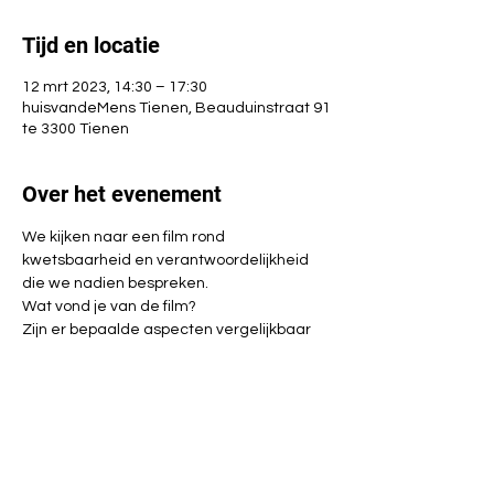
Tijd en locatie
12 mrt 2023, 14:30 – 17:30
huisvandeMens Tienen, Beauduinstraat 91
te 3300 Tienen
Over het evenement
We kijken naar een film rond 
kwetsbaarheid en verantwoordelijkheid 
die we nadien bespreken.
Wat vond je van de film?
Zijn er bepaalde aspecten vergelijkbaar 
met je eigen leven?
Welke emoties zijn er geweest: verdriet, 
boosheid, onmacht, afschuw, onbegrip, ...
etc.