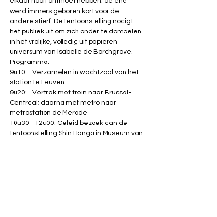
elkaar nooit ontmoet hebben: de ene 
werd immers geboren kort voor de 
andere stierf. De tentoonstelling nodigt 
het publiek uit om zich onder te dompelen 
in het vrolijke, volledig uit papieren 
universum van Isabelle de Borchgrave. 
Programma:
9u10:    Verzamelen in wachtzaal van het 
station te Leuven
9u20:    Vertrek met trein naar Brussel-
Centraal; daarna met metro naar 
metrostation de Merode
10u30 - 12u00: Geleid bezoek aan de 
tentoonstelling Shin Hanga in Museum van 
Kunst en Geschiedenis
12u00:   Vertrek met metro naar Brussel-
Centraal
12u30 - 14u30: Lunch in restaurant 
Equinoxe, Ravensteinstraat 70, 1000 
Brussel
                               Garnaal- en kaaskroketten
                               Kalfsstoofvlees met rijst