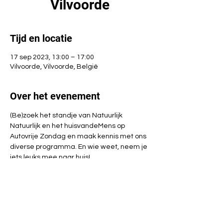
Vilvoorde
Tijd en locatie
17 sep 2023, 13:00 – 17:00
Vilvoorde, Vilvoorde, België
Over het evenement
(Be)zoek het standje van Natuurlijk 
Natuurlijk en het huisvandeMens op 
Autovrije Zondag en maak kennis met ons 
diverse programma. En wie weet, neem je 
iets leuks mee naar huis!
Gratis - zonder inschrijving
Taaliconen: 1
Deze activiteit maakt deel uit van 
de 
activiteitenreeks ‘Natuurlijk Natuurlijk’