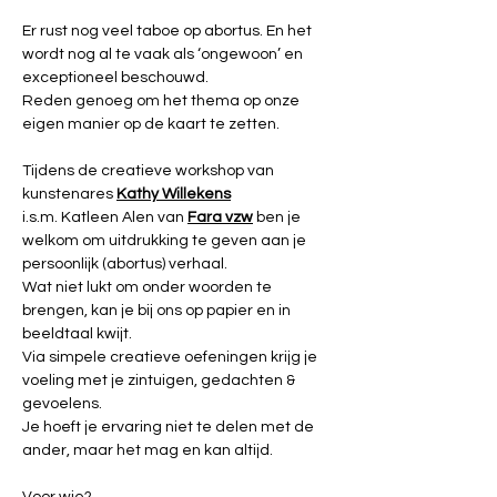
Er rust nog veel taboe op abortus. En het 
wordt nog al te vaak als ‘ongewoon’ en 
exceptioneel beschouwd.  
Reden genoeg om het thema op onze 
eigen manier op de kaart te zetten. 
Tijdens de creatieve workshop van 
kunstenares 
Kathy Willekens
i.s.m. Katleen Alen van 
Fara vzw
 ben je 
welkom om uitdrukking te geven aan je 
persoonlijk (abortus) verhaal. 
Wat niet lukt om onder woorden te 
brengen, kan je bij ons op papier en in 
beeldtaal kwijt.  
Via simpele creatieve oefeningen krijg je 
voeling met je zintuigen, gedachten & 
gevoelens. 
Je hoeft je ervaring niet te delen met de 
ander, maar het mag en kan altijd. 