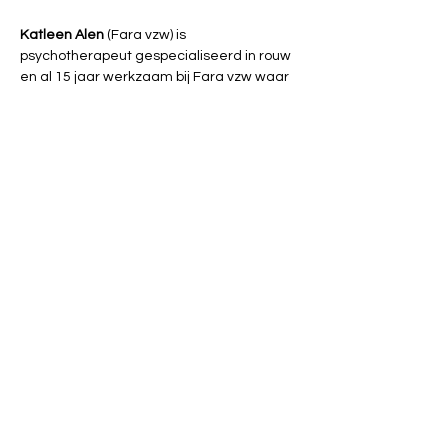
Katleen Alen
 (Fara vzw) is 
psychotherapeut gespecialiseerd in rouw 
en al 15 jaar werkzaam bij Fara vzw waar 
zij mensen o.a. begeleidt bij 
besluitvorming en verwerking van een 
moeilijke zwangerschapskeuze zoals 
ongeplande zwangerschap en abortus. 
Kathy Willekens
 is een beeldend 
kunstenaar met een grote passie voor 
vorm en kleur, die al sinds haar kindertijd 
voelbaar is. Voor haar is kunst veel meer 
dan expressie – het is therapie, een 
dagboek, een eigen taal. Haar werken zijn 
eerder illustratief van aard en ontstaan 
intuïtief, spelenderwijs. Als autodidact 
leert Kathy vooral door te doen, te voelen 
en te experimenteren. Ze houdt ervan te 
experimenteren met verschillende 
materialen en diverse technieken, waarbij 